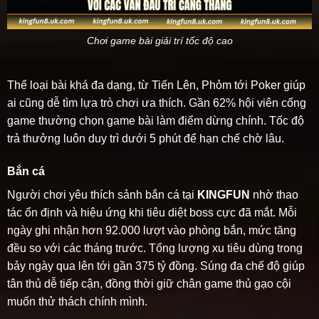
Chơi game bài giải trí tốc độ cao
Thể loại bài khá đa dạng, từ Tiến Lên, Phỏm tới Poker giúp
ai cũng dễ tìm lựa trò chơi ưa thích. Gần 62% hội viên cổng
game thường chọn game bài làm điểm dừng chính. Tốc độ
trả thưởng luôn duy trì dưới 5 phút để hạn chế chờ lâu.
Bắn cá
Người chơi yêu thích sảnh bắn cá tại
KINGFUN
nhờ thao
tác ổn định và hiệu ứng khi tiêu diệt boss cực đã mắt. Mỗi
ngày ghi nhận hơn 92.000 lượt vào phòng bắn, mức tăng
đều so với các tháng trước. Tổng lượng xu tiêu dùng trong
bảy ngày qua lên tới gần 375 tỷ đồng.
Súng đa chế độ giúp
tân thủ dễ tiếp cận, đồng thời giữ chân game thủ gạo cội
muốn thử thách chính mình.