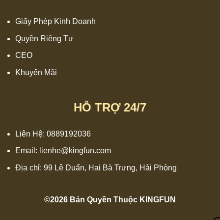
Giấy Phép Kinh Doanh
Quyền Riêng Tư
CEO
Khuyến Mãi
HỖ TRỢ 24/7
Liên Hệ: 0889192036
Email:
lienhe@kingfun.com
Địa chỉ: 99 Lê Duẩn, Hai Bà Trưng, Hải Phòng
©2026 Bản Quyền Thuộc KINGFUN