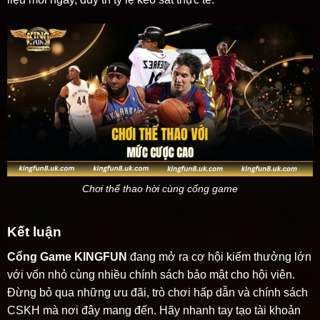
Chơi thể thao hời cùng cổng game
Kết luận
Cổng Game KINGFUN
đang mở ra cơ hội kiếm thưởng lớn
với vốn nhỏ cùng nhiều chính sách bảo mật cho hội viên.
Đừng bỏ qua những ưu đãi, trò chơi hấp dẫn và chính sách
CSKH mà nơi đây mang đến. Hãy nhanh tay tạo tài khoản