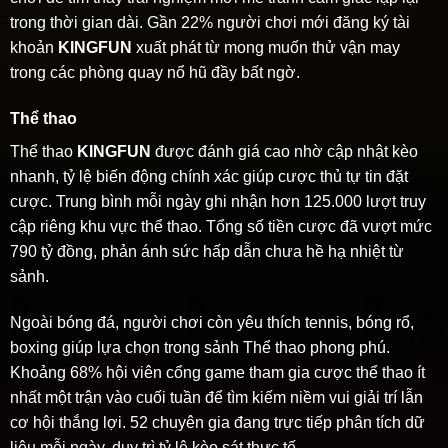
trong thời gian dài. Gần 22% người chơi mới đăng ký tài
khoản
KINGFUN
xuất phát từ mong muốn thử vận may
trong các phòng quay nổ hũ đầy bất ngờ.
Thể thao
Thể thao
KINGFUN
được đánh giá cao nhờ cập nhật kèo
nhanh, tỷ lệ biến động chính xác giúp cược thủ tự tin đặt
cược. Trung bình mỗi ngày ghi nhận hơn 125.000 lượt truy
cập riêng khu vực thể thao. Tổng số tiền cược đã vượt mức
790 tỷ đồng, phản ánh sức hấp dẫn chưa hề hạ nhiệt từ
sảnh.
Ngoài bóng đá, người chơi còn yêu thích tennis, bóng rổ,
boxing giúp lựa chọn trong sảnh Thể thao phong phú.
Khoảng 68% hội viên cổng game tham gia cược thể thao ít
nhất một trận vào cuối tuần để tìm kiếm niềm vui giải trí lẫn
cơ hội thắng lợi. 52 chuyên gia đang trực tiếp phân tích dữ
liệu mỗi ngày, duy trì tỷ lệ kèo sát thực tế.