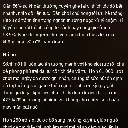
Gần 56% tài khoản thường xuyên ghé lại vì thích tốc độ bắn
nhanh, nhịp độ liên tục.
Sân chơi chú trọng tối ưu hệ thống
rút xu để tránh tình trạng nghẽn thưởng hoặc xử lý chậm. Tỉ
lệ yêu cầu rút thành công từ sảnh này đang giữ ở mức
98,5%. Nhờ đó, người chơi yên tâm chiến boss lớn mà
không ngại vấn đề thanh toán.
Nổ hũ
Sảnh nổ hũ luôn tạo ấn tượng mạnh với kho slot rực rỡ, chủ
đề phong phú trải dài từ cổ tích đến vũ trụ. Hơn 61.000 lượt
chơi mỗi ngày đã được ghi nhận, chứng tỏ sức hút ổn định
dù thị trường slot game luôn cạnh tranh cực kỳ gay gắt.
Tổng giá trị jackpot lớn nhất chi trả tuần trước đã cán mốc
427 tỷ đồng, mang lại niềm vui khủng cho nhiều tài khoản
may mắn bất ngờ.
Hơn 250 trò slot được bổ sung thường xuyên, giúp người
chơi dễ tìm thấy trải nghiệm mới mẻ tránh cảm giác lặp lại