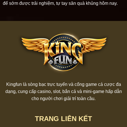
để sớm được trải nghiệm, tự tay săn quà khủng hôm nay.
Kingfun
là sòng bạc trực tuyến và cổng game cá cược đa
dạng, cung cấp casino, slot, bắn cá và mini-game hấp dẫn
cho người chơi giải trí toàn cầu.
TRANG LIÊN KẾT