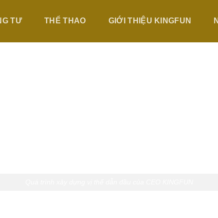
NG TƯ
THỂ THAO
GIỚI THIỆU KINGFUN
- NGƯỜI CHÈO LÁI CỔNG GAME 
mẽ,
KINGFUN
đã vươn mình trở thành một trong những cổng game
bản lĩnh và tầm nhìn –
CEO KINGFUN
. Với tư duy đổi mới, chi
 tại Việt Nam.
GFUN – Từ con số 0 đến vị thế hàng
Quá trình xây dựng vị thế dẫn đầu của CEO KINGFUN
ràng: tạo ra một nền tảng giải trí toàn diện, nơi người chơi có 