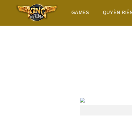
Bỏ
qua
GAMES
QUYỀN RIÊ
nội
dung
CEO KINGFUN 
Trong lĩnh vực giải trí trực tuyến đang phát triển mạnh 
Đằng sau sự phát triển thần tốc ấy là một nhân vật đầy 
đã định hình lại tiêu chuẩn trong ngành game trực tuyến
Hành trình xây dựng đế chế KIN
CEO KINGFUN
bắt đầu hành trình với một mục tiêu rõ 