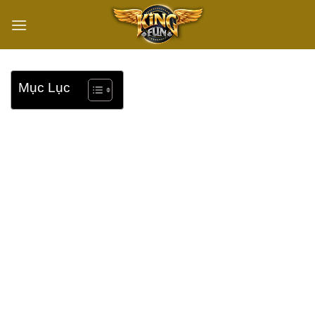
Bỏ
qua
nội
dung
Mục Lục
GIẤY PHÉP KINH DOANH HỢP
PHÁP, CHƠI KHÔNG LO SẬP BẪY
Giấy phép kinh doanh
là yếu tố sống còn với bất kỳ nền
tảng cá cược trực tuyến nào. Với
KINGFUN
– một trong
những nhà cái hàng đầu châu Á, tính hợp pháp và minh
bạch luôn được đặt lên hàng đầu. Trong bài viết này,
chúng ta sẽ cùng tìm hiểu vai trò của giấy phép này và nhà
cái đang sở hữu những loại nào.