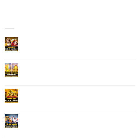
BÀI VIẾT MỚI
Kho Báu Aztec – Cuộc Phiêu Lưu Trong Thế Giới
Cổ Đại
Chức năng bình luận bị tắt
ở
Kho
Báu
Nhận Giftcode Nổ Hũ – Cách Nhận JackPot
Aztec
Nhanh Nhất
–
Chức năng bình luận bị tắt
ở
Cuộc
Nhận
Phiêu
Giftcode
Cách Chơi Nổ Hũ – Vận May Có Thật Hay Là Cú
Lưu
Nổ
Trong
Lừa Ngọt Ngào?
Hũ
Thế
Chức năng bình luận bị tắt
ở
–
Giới
Cách
Cách
Cổ
Chơi
Phần Mềm Hack Nổ Hũ – Sự Thật, Cách Hoạt
Nhận
Đại
Nổ
JackPot
Động Và Rủi Ro
Hũ
Nhanh
Chức năng bình luận bị tắt
ở
–
Nhất
Phần
Vận