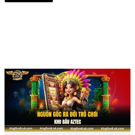
Huyền thoại về kho báu Aztec trong lịch sử
Từ thế kỷ 16 đến nay, hàng ngàn đoàn thám hiểm đã lên
đường tìm kiếm kho báu được cho là chôn giấu đâu đó tại
vùng đất rậm rạp phía nam Mexico. Một số người tin rằng
nó nằm sâu trong những hầm mộ tại Templo Mayor, số
khác lại khẳng định đã thấy bản đồ dẫn tới “Thành phố
vàng El Dorado.