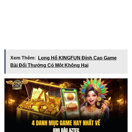
Một số tựa game kho báu Aztec nổi bật trên
thị trường
Thị trường game giải trí hiện nay có không ít sản phẩm
xoay quanh văn hóa Aztec. Tuy nhiên, chỉ một vài cái tên
thực sự nổi bật nhờ lối chơi sáng tạo, hình ảnh đẹp mắt và
khả năng giữ chân người tham gia thời gian dài.
Xem Thêm:
Long Hổ KINGFUN Đỉnh Cao Game
Bài Đổi Thưởng Có Một Không Hai