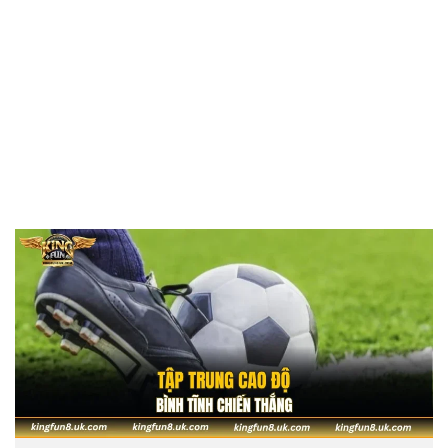
không có hoặc quá mơ hồ. Hạn chế rủi ro trong hoàn cảnh
thiếu cơ sở như vậy để tránh mất tiền oan.
Trước mỗi trận đấu hãy đánh giá hai đội bóng dựa vào
những thông tin có thể tìm được để phân tích cẩn thận.
Tránh đặt theo cảm tính hoặc để những tác động bên ngoài
ảnh hưởng. Hơn hết phải đảm bảo tâm lý bình tĩnh, ổn
định, không bị dao động bởi kết quả thắng thua.