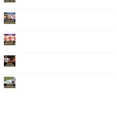
Hũ
Thế
Chức năng bình luận bị tắt
ở
–
Giới
Cách
Cách
Cổ
Chơi
Phần Mềm Hack Nổ Hũ – Sự Thật, Cách Hoạt
Nhận
Đại
Nổ
JackPot
Động Và Rủi Ro
Hũ
Nhanh
Chức năng bình luận bị tắt
ở
–
Nhất
Phần
Vận
Mềm
Game Slot KINGFUN Sân Chơi Nổ Hũ Đỉnh Cao
May
Hack
Có
Top 1 Châu Á
Nổ
Thật
Chức năng bình luận bị tắt
ở
Hũ
Hay
Game
–
Là
Slot
Kèo Thẻ Phạt – Mẹo Soi Đặt Cược Hiệu Quả Cho
Sự
Cú
KINGFUN
Thật,
Người Mới
Lừa
Sân
Cách
Ngọt
Chức năng bình luận bị tắt
ở
Chơi
Hoạt
Ngào?
Kèo
Nổ
Động
Thẻ
Kèo Phản Tỷ Số Là Gì? Cách Bắt Chuẩn Trong
Hũ
Và
Phạt
Đỉnh
Năm 2025
Rủi
–
Cao
Ro
Chức năng bình luận bị tắt
ở
Mẹo
Top
Kèo
Soi
1
Phản
Đặt
Châu
Tỷ
Cược
Á
Số
Hiệu
Là
Quả