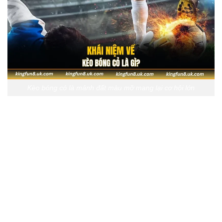
Kèo bóng cỏ là mảnh đất màu mỡ mang lại cơ hội lớn
Kinh nghiệm chơi Kèo bóng cỏ quý giá từ
những cao thủ cá độ trực tuyến
Nếu muốn chinh phục thành công các
kèo bóng cỏ
thì cần
phải có một chiến thuật hiệu quả. Nơi mà mỗi trận đấu đều
chứa nhiều bất ngờ thì việc gì cũng có thể xảy ra vào giây
tiếp theo. Những bí quyết dưới đây không chỉ giúp bạn
tăng tỷ lệ chiến thắng mà còn giúp hạn chế tối đa rủi ro khi
tham gia những trận đấu chưa xác định.