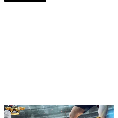
Khái niệm về kèo bóng cỏ là gì?
Nhiều hội viên còn cảm thấy xa lạ với
kèo bóng cỏ
nhưng
thực ra rất đơn gian, Đây là thuật ngữ chuyên dùng để chỉ
những trận đấu không thuộc hệ thống thi đấu chuyên
nghiệp. Thông thường quy mô được giới hạn và được tổ
chức bởi các đội nhỏ. Những trận đấu này diễn ra tại nơi
mà bóng đá vẫn chưa phát triển mạnh mẽ.
Giải không thu hút sự chú ý rộng rãi hay được giới chuyên
môn đánh giá cao. Tuy nhiên các đội tham gia lại thi đấu
với tinh thần nhiệt huyết, những trận đối đầu cam go không
kém phần thú vị. Tạo nên sự hấp dẫn riêng và thu hút sự
quan tâm từ đông đảo cộng đồng khán giả yêu một trận
chiến “hoang dã” như vậy.